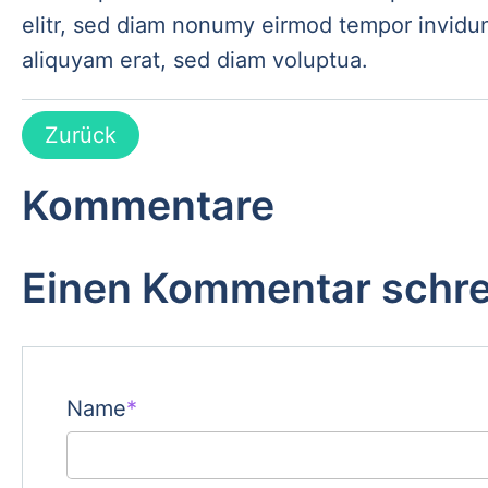
elitr, sed diam nonumy eirmod tempor invidun
aliquyam erat, sed diam voluptua.
Zurück
Kommentare
Einen Kommentar schr
Pflichtfeld
Name
*