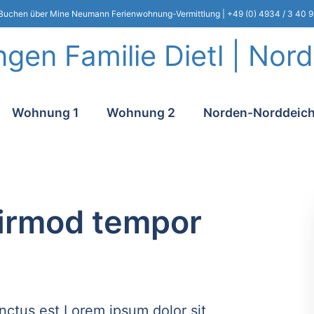
uchen über Mine Neumann Ferienwohnung-Vermittlung | +49 (0) 4934 / 3 40 9
gen Familie Dietl | Nor
Wohnung 1
Wohnung 2
Norden-Norddeic
n
irmod tempor
nctus est Lorem ipsum dolor sit