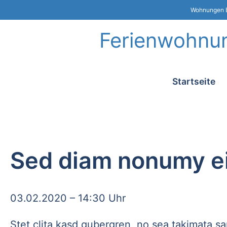
Wohnungen B
Ferienwohnun
Navigation
Startseite
überspringe
Sed diam nonumy e
03.02.2020 – 14:30 Uhr
Stet clita kasd gubergren, no sea takimata sa